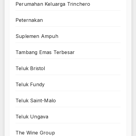
Perumahan Keluarga Trinchero
Peternakan
Suplemen Ampuh
Tambang Emas Terbesar
Teluk Bristol
Teluk Fundy
Teluk Saint-Malo
Teluk Ungava
The Wine Group