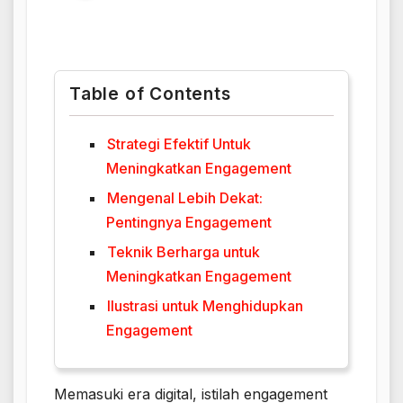
Table of Contents
Strategi Efektif Untuk
Meningkatkan Engagement
Mengenal Lebih Dekat:
Pentingnya Engagement
Teknik Berharga untuk
Meningkatkan Engagement
Ilustrasi untuk Menghidupkan
Engagement
Memasuki era digital, istilah engagement