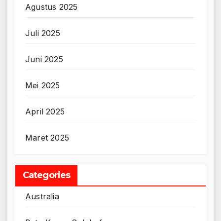
Agustus 2025
Juli 2025
Juni 2025
Mei 2025
April 2025
Maret 2025
Categories
Australia