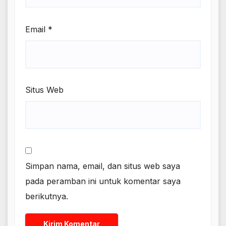
Email
*
Situs Web
Simpan nama, email, dan situs web saya
pada peramban ini untuk komentar saya
berikutnya.