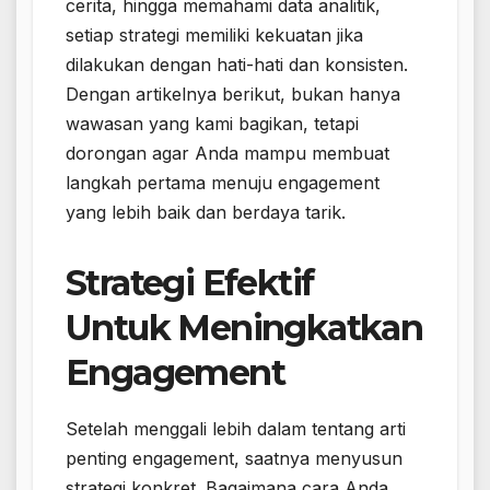
cerita, hingga memahami data analitik,
setiap strategi memiliki kekuatan jika
dilakukan dengan hati-hati dan konsisten.
Dengan artikelnya berikut, bukan hanya
wawasan yang kami bagikan, tetapi
dorongan agar Anda mampu membuat
langkah pertama menuju engagement
yang lebih baik dan berdaya tarik.
Strategi Efektif
Untuk Meningkatkan
Engagement
Setelah menggali lebih dalam tentang arti
penting engagement, saatnya menyusun
strategi konkret. Bagaimana cara Anda