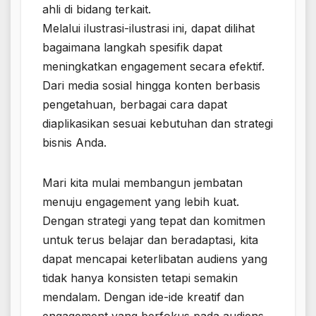
ahli di bidang terkait.
Melalui ilustrasi-ilustrasi ini, dapat dilihat
bagaimana langkah spesifik dapat
meningkatkan engagement secara efektif.
Dari media sosial hingga konten berbasis
pengetahuan, berbagai cara dapat
diaplikasikan sesuai kebutuhan dan strategi
bisnis Anda.
Mari kita mulai membangun jembatan
menuju engagement yang lebih kuat.
Dengan strategi yang tepat dan komitmen
untuk terus belajar dan beradaptasi, kita
dapat mencapai keterlibatan audiens yang
tidak hanya konsisten tetapi semakin
mendalam. Dengan ide-ide kreatif dan