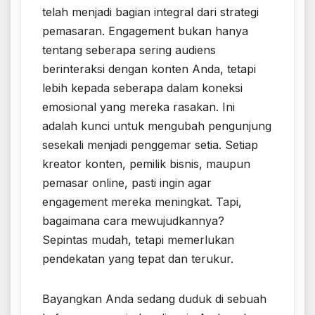
telah menjadi bagian integral dari strategi
pemasaran. Engagement bukan hanya
tentang seberapa sering audiens
berinteraksi dengan konten Anda, tetapi
lebih kepada seberapa dalam koneksi
emosional yang mereka rasakan. Ini
adalah kunci untuk mengubah pengunjung
sesekali menjadi penggemar setia. Setiap
kreator konten, pemilik bisnis, maupun
pemasar online, pasti ingin agar
engagement mereka meningkat. Tapi,
bagaimana cara mewujudkannya?
Sepintas mudah, tetapi memerlukan
pendekatan yang tepat dan terukur.
Bayangkan Anda sedang duduk di sebuah