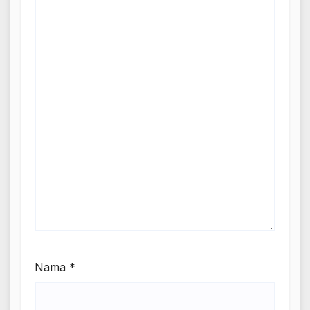
Nama
*