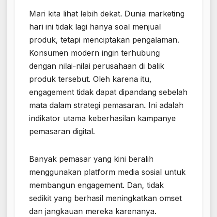
Mari kita lihat lebih dekat. Dunia marketing
hari ini tidak lagi hanya soal menjual
produk, tetapi menciptakan pengalaman.
Konsumen modern ingin terhubung
dengan nilai-nilai perusahaan di balik
produk tersebut. Oleh karena itu,
engagement tidak dapat dipandang sebelah
mata dalam strategi pemasaran. Ini adalah
indikator utama keberhasilan kampanye
pemasaran digital.
Banyak pemasar yang kini beralih
menggunakan platform media sosial untuk
membangun engagement. Dan, tidak
sedikit yang berhasil meningkatkan omset
dan jangkauan mereka karenanya.