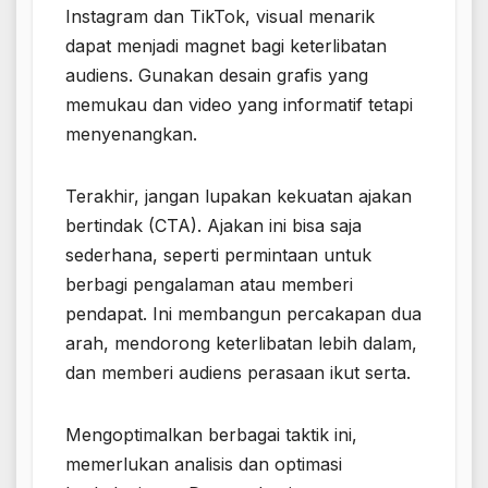
Instagram dan TikTok, visual menarik
dapat menjadi magnet bagi keterlibatan
audiens. Gunakan desain grafis yang
memukau dan video yang informatif tetapi
menyenangkan.
Terakhir, jangan lupakan kekuatan ajakan
bertindak (CTA). Ajakan ini bisa saja
sederhana, seperti permintaan untuk
berbagi pengalaman atau memberi
pendapat. Ini membangun percakapan dua
arah, mendorong keterlibatan lebih dalam,
dan memberi audiens perasaan ikut serta.
Mengoptimalkan berbagai taktik ini,
memerlukan analisis dan optimasi