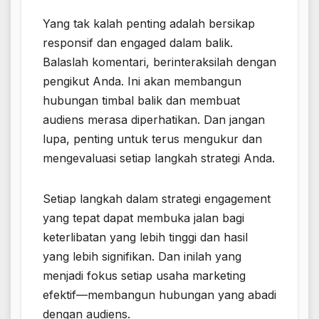
Yang tak kalah penting adalah bersikap
responsif dan engaged dalam balik.
Balaslah komentari, berinteraksilah dengan
pengikut Anda. Ini akan membangun
hubungan timbal balik dan membuat
audiens merasa diperhatikan. Dan jangan
lupa, penting untuk terus mengukur dan
mengevaluasi setiap langkah strategi Anda.
Setiap langkah dalam strategi engagement
yang tepat dapat membuka jalan bagi
keterlibatan yang lebih tinggi dan hasil
yang lebih signifikan. Dan inilah yang
menjadi fokus setiap usaha marketing
efektif—membangun hubungan yang abadi
dengan audiens.