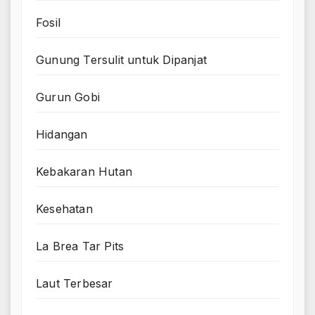
Fosil
Gunung Tersulit untuk Dipanjat
Gurun Gobi
Hidangan
Kebakaran Hutan
Kesehatan
La Brea Tar Pits
Laut Terbesar