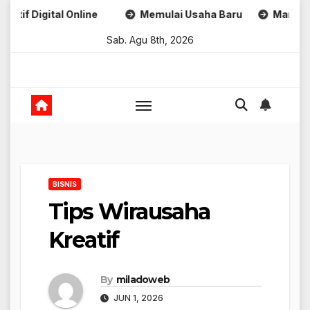
Skip
al Online
Memulai Usaha Baru
Marketing Untuk B
to
Sab. Agu 8th, 2026
content
BISNIS
Tips Wirausaha
Kreatif
By
miladoweb
JUN 1, 2026