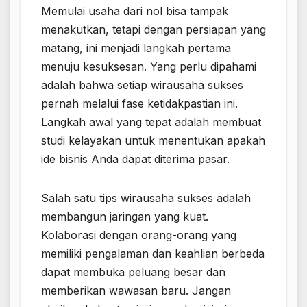
Memulai usaha dari nol bisa tampak
menakutkan, tetapi dengan persiapan yang
matang, ini menjadi langkah pertama
menuju kesuksesan. Yang perlu dipahami
adalah bahwa setiap wirausaha sukses
pernah melalui fase ketidakpastian ini.
Langkah awal yang tepat adalah membuat
studi kelayakan untuk menentukan apakah
ide bisnis Anda dapat diterima pasar.
Salah satu tips wirausaha sukses adalah
membangun jaringan yang kuat.
Kolaborasi dengan orang-orang yang
memiliki pengalaman dan keahlian berbeda
dapat membuka peluang besar dan
memberikan wawasan baru. Jangan