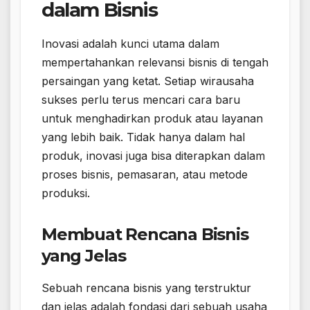
dalam Bisnis
Inovasi adalah kunci utama dalam
mempertahankan relevansi bisnis di tengah
persaingan yang ketat. Setiap wirausaha
sukses perlu terus mencari cara baru
untuk menghadirkan produk atau layanan
yang lebih baik. Tidak hanya dalam hal
produk, inovasi juga bisa diterapkan dalam
proses bisnis, pemasaran, atau metode
produksi.
Membuat Rencana Bisnis
yang Jelas
Sebuah rencana bisnis yang terstruktur
dan jelas adalah fondasi dari sebuah usaha