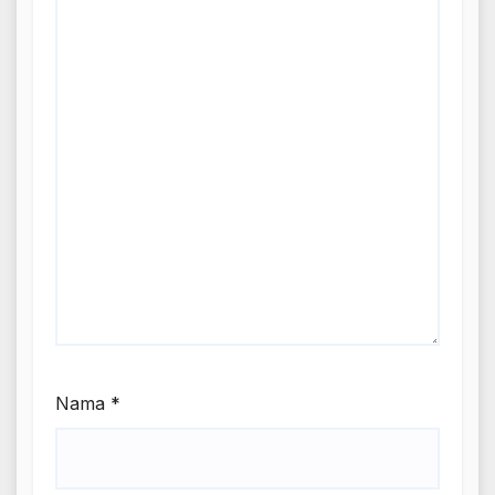
Nama
*