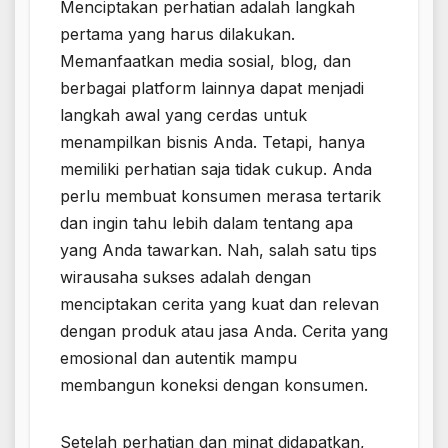
Menciptakan perhatian adalah langkah
pertama yang harus dilakukan.
Memanfaatkan media sosial, blog, dan
berbagai platform lainnya dapat menjadi
langkah awal yang cerdas untuk
menampilkan bisnis Anda. Tetapi, hanya
memiliki perhatian saja tidak cukup. Anda
perlu membuat konsumen merasa tertarik
dan ingin tahu lebih dalam tentang apa
yang Anda tawarkan. Nah, salah satu tips
wirausaha sukses adalah dengan
menciptakan cerita yang kuat dan relevan
dengan produk atau jasa Anda. Cerita yang
emosional dan autentik mampu
membangun koneksi dengan konsumen.
Setelah perhatian dan minat didapatkan,