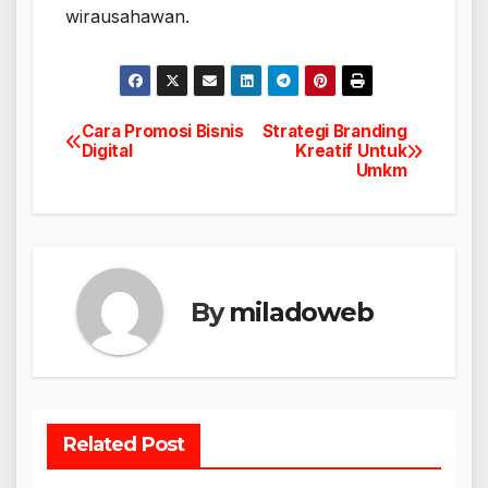
wirausahawan.
Cara Promosi Bisnis
Strategi Branding
Navigasi
Digital
Kreatif Untuk
Umkm
pos
By
miladoweb
Related Post