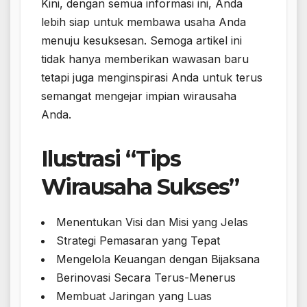
Kini, dengan semua informasi ini, Anda
lebih siap untuk membawa usaha Anda
menuju kesuksesan. Semoga artikel ini
tidak hanya memberikan wawasan baru
tetapi juga menginspirasi Anda untuk terus
semangat mengejar impian wirausaha
Anda.
Ilustrasi “Tips
Wirausaha Sukses”
Menentukan Visi dan Misi yang Jelas
Strategi Pemasaran yang Tepat
Mengelola Keuangan dengan Bijaksana
Berinovasi Secara Terus-Menerus
Membuat Jaringan yang Luas