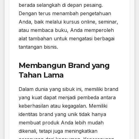
berada selangkah di depan pesaing.
Dengan terus menambah pengetahuan
Anda, baik melalui kursus online, seminar,
atau membaca buku, Anda memperoleh
alat tambahan untuk mengatasi berbagai
tantangan bisnis.
Membangun Brand yang
Tahan Lama
Dalam dunia yang sibuk ini, memiliki brand
yang kuat dapat menjadi pembeda antara
keberhasilan atau kegagalan. Memiliki
identitas brand yang unik tidak hanya
membuat produk Anda lebih mudah
dikenali, tetapi juga meningkatkan