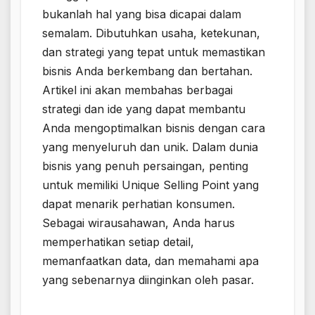
bukanlah hal yang bisa dicapai dalam
semalam. Dibutuhkan usaha, ketekunan,
dan strategi yang tepat untuk memastikan
bisnis Anda berkembang dan bertahan.
Artikel ini akan membahas berbagai
strategi dan ide yang dapat membantu
Anda mengoptimalkan bisnis dengan cara
yang menyeluruh dan unik. Dalam dunia
bisnis yang penuh persaingan, penting
untuk memiliki Unique Selling Point yang
dapat menarik perhatian konsumen.
Sebagai wirausahawan, Anda harus
memperhatikan setiap detail,
memanfaatkan data, dan memahami apa
yang sebenarnya diinginkan oleh pasar.