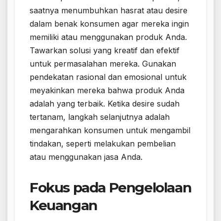
saatnya menumbuhkan hasrat atau desire
dalam benak konsumen agar mereka ingin
memiliki atau menggunakan produk Anda.
Tawarkan solusi yang kreatif dan efektif
untuk permasalahan mereka. Gunakan
pendekatan rasional dan emosional untuk
meyakinkan mereka bahwa produk Anda
adalah yang terbaik. Ketika desire sudah
tertanam, langkah selanjutnya adalah
mengarahkan konsumen untuk mengambil
tindakan, seperti melakukan pembelian
atau menggunakan jasa Anda.
Fokus pada Pengelolaan
Keuangan