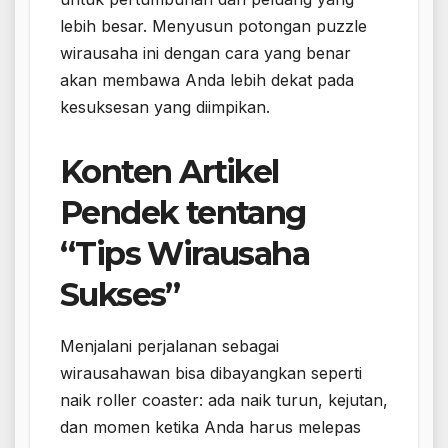
lebih besar. Menyusun potongan puzzle
wirausaha ini dengan cara yang benar
akan membawa Anda lebih dekat pada
kesuksesan yang diimpikan.
Konten Artikel
Pendek tentang
“Tips Wirausaha
Sukses”
Menjalani perjalanan sebagai
wirausahawan bisa dibayangkan seperti
naik roller coaster: ada naik turun, kejutan,
dan momen ketika Anda harus melepas