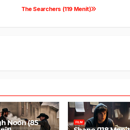
The Searchers (119 Menit)
gh Noon (85
FILM
nit)
Shane (118 Menit