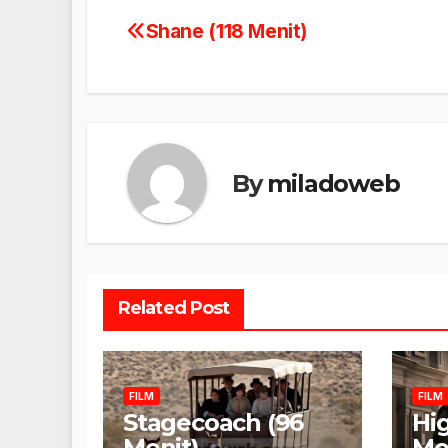
Shane (118 Menit)
Navigasi
pos
By
miladoweb
Related Post
FILM
FILM
Stagecoach (96
Hi
Menit)
Me