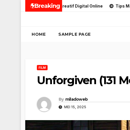
Skip
Breaking
Strategi Branding Kreatif Digital Online
Tips Marketing U
to
content
HOME
SAMPLE PAGE
FILM
Unforgiven (131 M
By
miladoweb
MEI 15, 2025