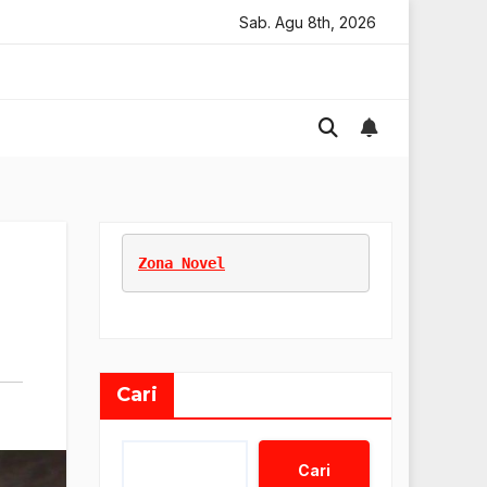
i Penjualan Kreatif Digital
Sab. Agu 8th, 2026
Strategi Social Media Kreatif O
Zona Novel
Cari
Cari