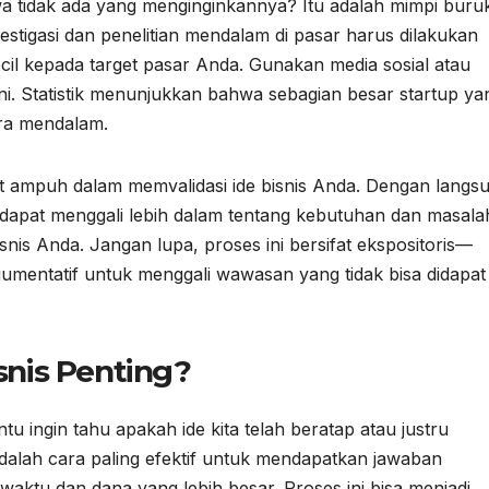
 tidak ada yang menginginkannya? Itu adalah mimpi buru
nvestigasi dan penelitian mendalam di pasar harus dilakukan
ecil kepada target pasar Anda. Gunakan media sosial atau
i. Statistik menunjukkan bahwa sebagian besar startup ya
ra mendalam.
at ampuh dalam memvalidasi ide bisnis Anda. Dengan langs
dapat menggali lebih dalam tentang kebutuhan dan masala
nis Anda. Jangan lupa, proses ini bersifat ekspositoris—
rgumentatif untuk menggali wawasan yang tidak bisa didapat
snis Penting?
u ingin tahu apakah ide kita telah beratap atau justru
is adalah cara paling efektif untuk mendapatkan jawaban
aktu dan dana yang lebih besar. Proses ini bisa menjadi