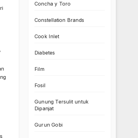
Concha y Toro
ri
Constellation Brands
Cook Inlet
P
Diabetes
an
Film
ang
Fosil
Gunung Tersulit untuk
Dipanjat
Gurun Gobi
is