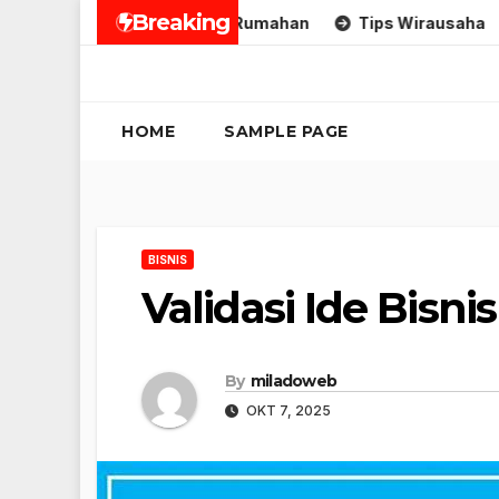
Skip
Breaking
mkm
Tips Usaha Rumahan
Tips Wirausaha
St
to
content
HOME
SAMPLE PAGE
BISNIS
Validasi Ide Bisnis
By
miladoweb
OKT 7, 2025