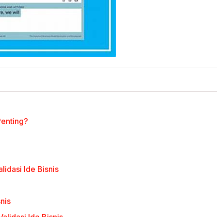
Penting?
idasi Ide Bisnis
snis