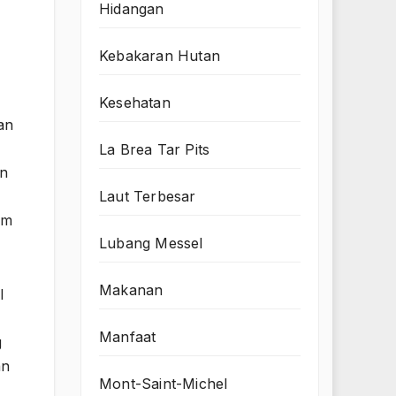
Hidangan
Kebakaran Hutan
Kesehatan
an
La Brea Tar Pits
en
Laut Terbesar
am
Lubang Messel
Makanan
l
Manfaat
g
an
Mont-Saint-Michel