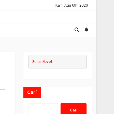
if Digital Online
Tips Marketing Untuk Umkm
Kam. Agu 6th, 2026
Tips
Zona Novel
Cari
Cari