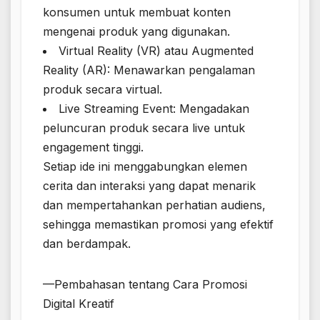
konsumen untuk membuat konten
mengenai produk yang digunakan.
Virtual Reality (VR) atau Augmented
Reality (AR): Menawarkan pengalaman
produk secara virtual.
Live Streaming Event: Mengadakan
peluncuran produk secara live untuk
engagement tinggi.
Setiap ide ini menggabungkan elemen
cerita dan interaksi yang dapat menarik
dan mempertahankan perhatian audiens,
sehingga memastikan promosi yang efektif
dan berdampak.
—Pembahasan tentang Cara Promosi
Digital Kreatif