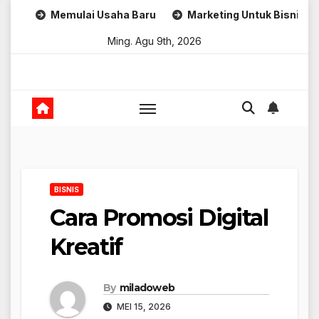
Skip
Memulai Usaha Baru
Marketing Untuk Bisnis O
to
Ming. Agu 9th, 2026
content
BISNIS
Cara Promosi Digital
Kreatif
By
miladoweb
MEI 15, 2026