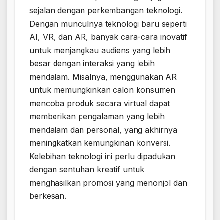
sejalan dengan perkembangan teknologi.
Dengan munculnya teknologi baru seperti
AI, VR, dan AR, banyak cara-cara inovatif
untuk menjangkau audiens yang lebih
besar dengan interaksi yang lebih
mendalam. Misalnya, menggunakan AR
untuk memungkinkan calon konsumen
mencoba produk secara virtual dapat
memberikan pengalaman yang lebih
mendalam dan personal, yang akhirnya
meningkatkan kemungkinan konversi.
Kelebihan teknologi ini perlu dipadukan
dengan sentuhan kreatif untuk
menghasilkan promosi yang menonjol dan
berkesan.