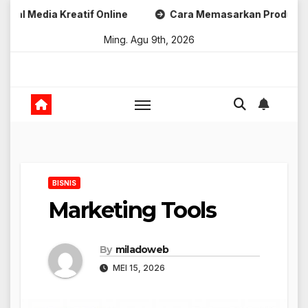
Skip
Kreatif Online
Cara Memasarkan Produk Digital Kreatif
to
Ming. Agu 9th, 2026
content
BISNIS
Marketing Tools
By
miladoweb
MEI 15, 2026