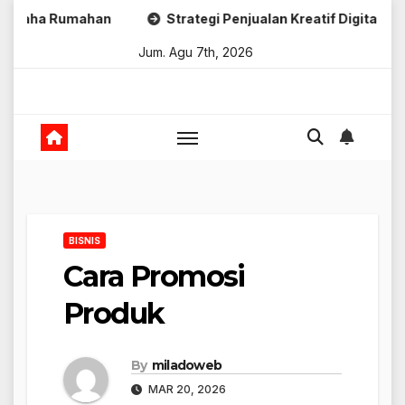
Skip
mahan
Strategi Penjualan Kreatif Digital
Strategi 
to
Jum. Agu 7th, 2026
content
BISNIS
Cara Promosi
Produk
By
miladoweb
MAR 20, 2026