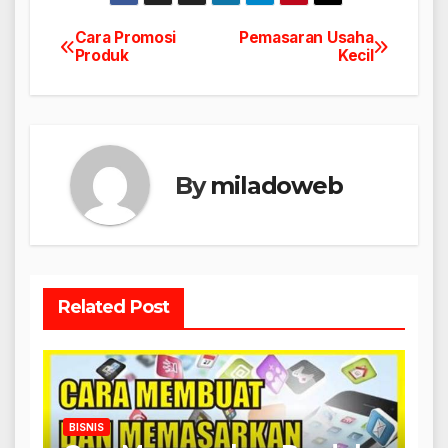
Cara Promosi
Pemasaran Usaha
Navigasi
Produk
Kecil
pos
By
miladoweb
Related Post
BISNIS