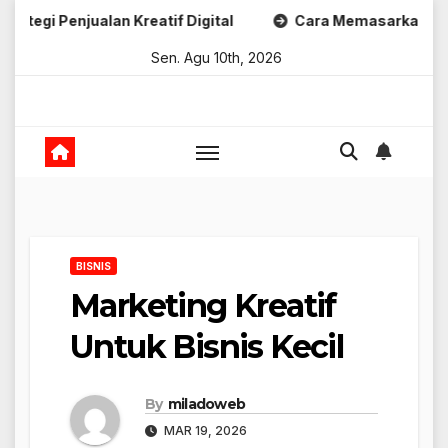
Skip
jualan Kreatif Digital
Cara Memasarkan Produk Digital
to
Sen. Agu 10th, 2026
content
BISNIS
Marketing Kreatif
Untuk Bisnis Kecil
By
miladoweb
MAR 19, 2026