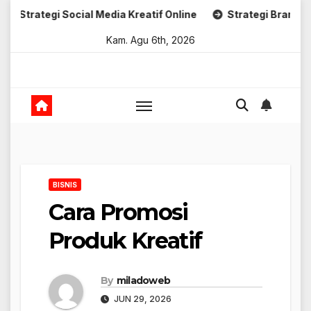
Skip
 Social Media Kreatif Online
Strategi Branding Kreatif Dig
to
Kam. Agu 6th, 2026
content
BISNIS
Cara Promosi
Produk Kreatif
By
miladoweb
JUN 29, 2026