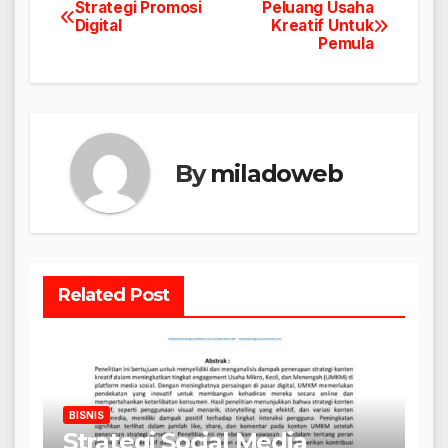
Strategi Promosi
Peluang Usaha
Navigasi
Digital
Kreatif Untuk
Pemula
pos
By
miladoweb
Related Post
BISNIS
Strategi Social Media