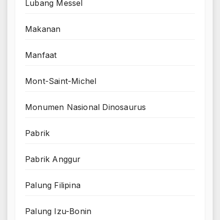
Lubang Messel
Makanan
Manfaat
Mont-Saint-Michel
Monumen Nasional Dinosaurus
Pabrik
Pabrik Anggur
Palung Filipina
Palung Izu-Bonin