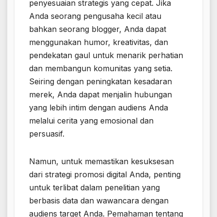
penyesuaian strategis yang cepat. Jika
Anda seorang pengusaha kecil atau
bahkan seorang blogger, Anda dapat
menggunakan humor, kreativitas, dan
pendekatan gaul untuk menarik perhatian
dan membangun komunitas yang setia.
Seiring dengan peningkatan kesadaran
merek, Anda dapat menjalin hubungan
yang lebih intim dengan audiens Anda
melalui cerita yang emosional dan
persuasif.
Namun, untuk memastikan kesuksesan
dari strategi promosi digital Anda, penting
untuk terlibat dalam penelitian yang
berbasis data dan wawancara dengan
audiens target Anda. Pemahaman tentang