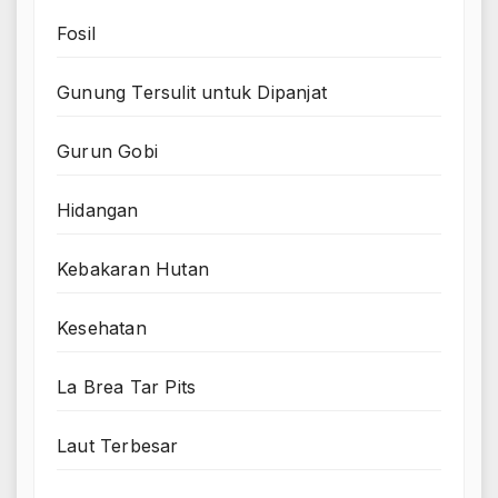
Fosil
Gunung Tersulit untuk Dipanjat
Gurun Gobi
Hidangan
Kebakaran Hutan
Kesehatan
La Brea Tar Pits
Laut Terbesar