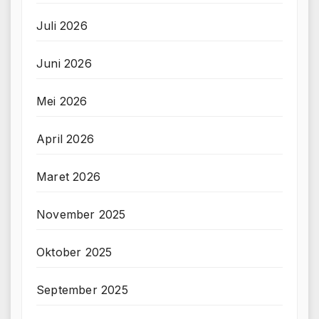
Juli 2026
Juni 2026
Mei 2026
April 2026
Maret 2026
November 2025
Oktober 2025
September 2025