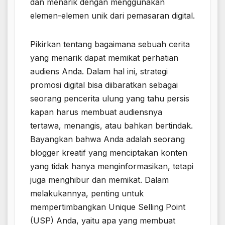
dan menarik dengan menggunakan
elemen-elemen unik dari pemasaran digital.
Pikirkan tentang bagaimana sebuah cerita
yang menarik dapat memikat perhatian
audiens Anda. Dalam hal ini, strategi
promosi digital bisa diibaratkan sebagai
seorang pencerita ulung yang tahu persis
kapan harus membuat audiensnya
tertawa, menangis, atau bahkan bertindak.
Bayangkan bahwa Anda adalah seorang
blogger kreatif yang menciptakan konten
yang tidak hanya menginformasikan, tetapi
juga menghibur dan memikat. Dalam
melakukannya, penting untuk
mempertimbangkan Unique Selling Point
(USP) Anda, yaitu apa yang membuat