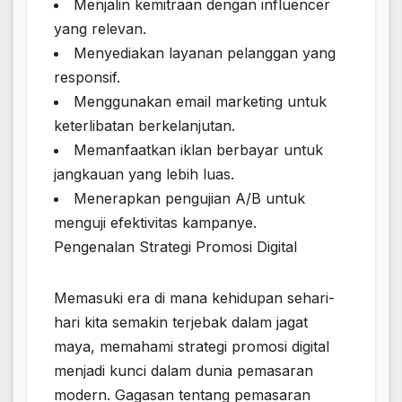
Menjalin kemitraan dengan influencer
yang relevan.
Menyediakan layanan pelanggan yang
responsif.
Menggunakan email marketing untuk
keterlibatan berkelanjutan.
Memanfaatkan iklan berbayar untuk
jangkauan yang lebih luas.
Menerapkan pengujian A/B untuk
menguji efektivitas kampanye.
Pengenalan Strategi Promosi Digital
Memasuki era di mana kehidupan sehari-
hari kita semakin terjebak dalam jagat
maya, memahami strategi promosi digital
menjadi kunci dalam dunia pemasaran
modern. Gagasan tentang pemasaran