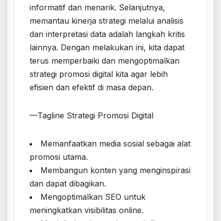
informatif dan menarik. Selanjutnya,
memantau kinerja strategi melalui analisis
dan interpretasi data adalah langkah kritis
lainnya. Dengan melakukan ini, kita dapat
terus memperbaiki dan mengoptimalkan
strategi promosi digital kita agar lebih
efisien dan efektif di masa depan.
—Tagline Strategi Promosi Digital
Memanfaatkan media sosial sebagai alat
promosi utama.
Membangun konten yang menginspirasi
dan dapat dibagikan.
Mengoptimalkan SEO untuk
meningkatkan visibilitas online.