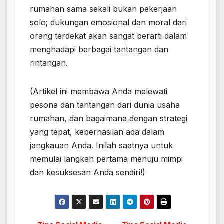
rumahan sama sekali bukan pekerjaan
solo; dukungan emosional dan moral dari
orang terdekat akan sangat berarti dalam
menghadapi berbagai tantangan dan
rintangan.
(Artikel ini membawa Anda melewati
pesona dan tantangan dari dunia usaha
rumahan, dan bagaimana dengan strategi
yang tepat, keberhasilan ada dalam
jangkauan Anda. Inilah saatnya untuk
memulai langkah pertama menuju mimpi
dan kesuksesan Anda sendiri!)