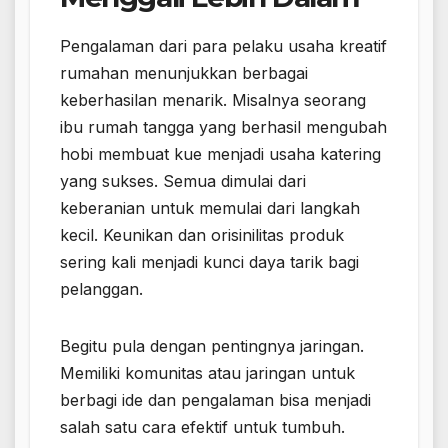
Pengalaman dari para pelaku usaha kreatif
rumahan menunjukkan berbagai
keberhasilan menarik. Misalnya seorang
ibu rumah tangga yang berhasil mengubah
hobi membuat kue menjadi usaha katering
yang sukses. Semua dimulai dari
keberanian untuk memulai dari langkah
kecil. Keunikan dan orisinilitas produk
sering kali menjadi kunci daya tarik bagi
pelanggan.
Begitu pula dengan pentingnya jaringan.
Memiliki komunitas atau jaringan untuk
berbagi ide dan pengalaman bisa menjadi
salah satu cara efektif untuk tumbuh.