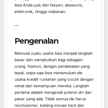
bisa Anda jual; dari fesyen, aksesoris,
elektronik, hingga makanan.
—
Pengenalan
Memulai suatu usaha bisa menjadi langkah
besar dan menakutkan bagi sebagian
orang. Namun, dengan pendekatan yang
tepat, siapa saja bisa menemukan ide
usaha kreatif rumahan yang cocok dengan
minat dan kemampuan mereka. Langkah
pertama adalah mengenali potensi diri dan
pasar yang ada. Tidak semua ide harus
revolusioner, kadang inovasi kecil dari