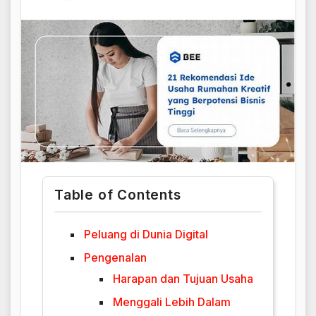
Table of Contents
Peluang di Dunia Digital
Pengenalan
Harapan dan Tujuan Usaha
Menggali Lebih Dalam