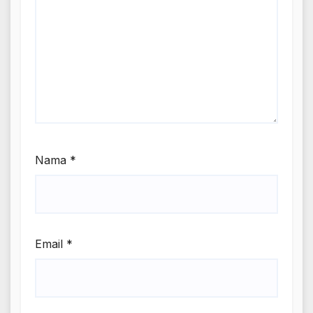
Nama
*
Email
*