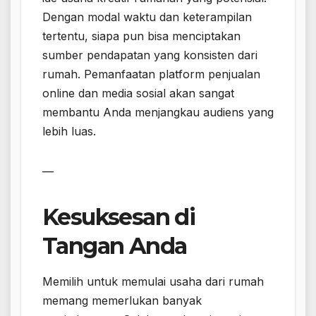
Dengan modal waktu dan keterampilan
tertentu, siapa pun bisa menciptakan
sumber pendapatan yang konsisten dari
rumah. Pemanfaatan platform penjualan
online dan media sosial akan sangat
membantu Anda menjangkau audiens yang
lebih luas.
—
Kesuksesan di
Tangan Anda
Memilih untuk memulai usaha dari rumah
memang memerlukan banyak