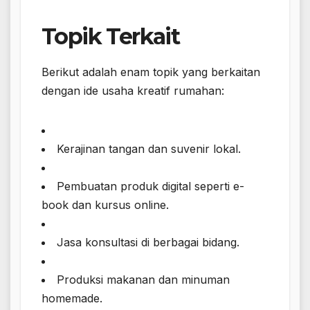
Topik Terkait
Berikut adalah enam topik yang berkaitan
dengan ide usaha kreatif rumahan:
Kerajinan tangan dan suvenir lokal.
Pembuatan produk digital seperti e-
book dan kursus online.
Jasa konsultasi di berbagai bidang.
Produksi makanan dan minuman
homemade.