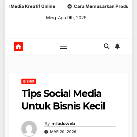
Skip
 Kreatif Online
Cara Memasarkan Produk Digital Kreati
to
Ming. Agu 9th, 2026
content
BISNIS
Tips Social Media
Untuk Bisnis Kecil
By
miladoweb
MAR 29, 2026