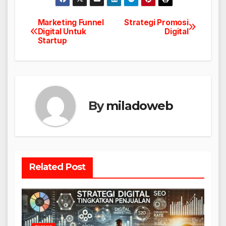
Marketing Funnel
Strategi Promosi
Navigasi
Digital Untuk
Digital
Startup
pos
By
miladoweb
Related Post