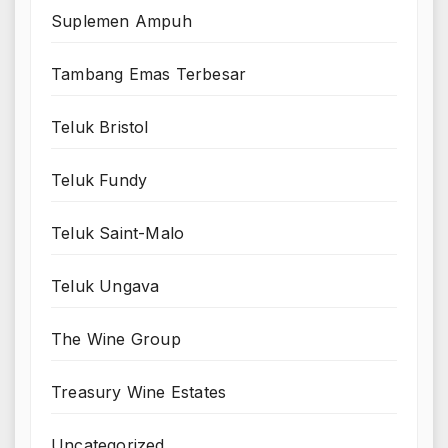
Suplemen Ampuh
Tambang Emas Terbesar
Teluk Bristol
Teluk Fundy
Teluk Saint-Malo
Teluk Ungava
The Wine Group
Treasury Wine Estates
Uncategorized