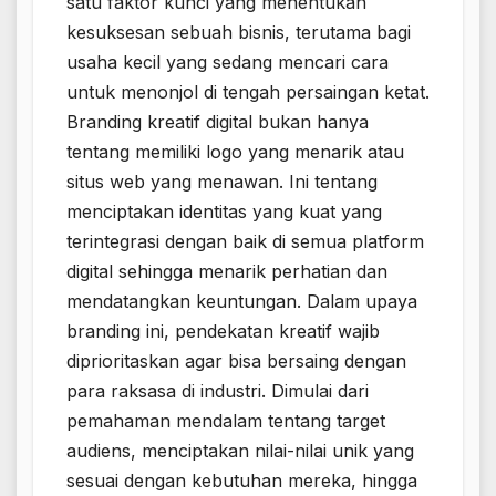
satu faktor kunci yang menentukan
kesuksesan sebuah bisnis, terutama bagi
usaha kecil yang sedang mencari cara
untuk menonjol di tengah persaingan ketat.
Branding kreatif digital bukan hanya
tentang memiliki logo yang menarik atau
situs web yang menawan. Ini tentang
menciptakan identitas yang kuat yang
terintegrasi dengan baik di semua platform
digital sehingga menarik perhatian dan
mendatangkan keuntungan. Dalam upaya
branding ini, pendekatan kreatif wajib
diprioritaskan agar bisa bersaing dengan
para raksasa di industri. Dimulai dari
pemahaman mendalam tentang target
audiens, menciptakan nilai-nilai unik yang
sesuai dengan kebutuhan mereka, hingga