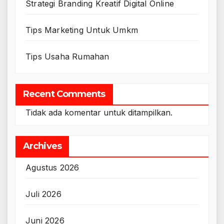
Strategi Branding Kreatif Digital Online
Tips Marketing Untuk Umkm
Tips Usaha Rumahan
Recent Comments
Tidak ada komentar untuk ditampilkan.
Archives
Agustus 2026
Juli 2026
Juni 2026