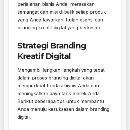
perjalanan bisnis Anda, merasakan
semangat dan misi di balik setiap produk
yang Anda tawarkan. Itulah esensi dari
branding kreatif digital yang berkesan.
Strategi Branding
Kreatif Digital
Mengambil langkah-langkah yang tepat
dalam proses branding digital akan
memperkuat fondasi bisnis Anda dan
meningkatkan daya tarik merek Anda.
Berikut beberapa tips untuk membantu
Anda menuju kesuksesan dalam branding
digital.