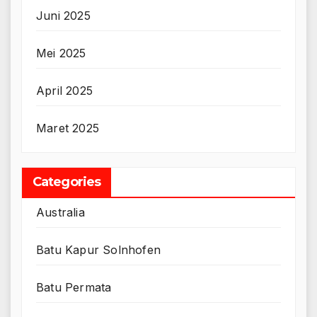
Juni 2025
Mei 2025
April 2025
Maret 2025
Categories
Australia
Batu Kapur Solnhofen
Batu Permata