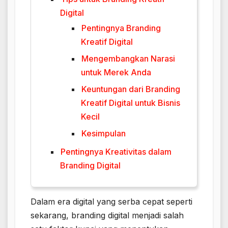
Digital
Pentingnya Branding
Kreatif Digital
Mengembangkan Narasi
untuk Merek Anda
Keuntungan dari Branding
Kreatif Digital untuk Bisnis
Kecil
Kesimpulan
Pentingnya Kreativitas dalam
Branding Digital
Dalam era digital yang serba cepat seperti
sekarang, branding digital menjadi salah